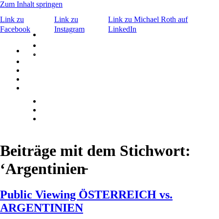
Zum Inhalt springen
Link zu
Link zu
Link zu Michael Roth auf
Facebook
Instagram
LinkedIn
×
Bar & Caffè
©
Signature Drinks
Bar & Caffè
Menu
Events
©
Signature Drinks
Menu
ABOUT
Kontakt
Aktuelles
ABOUT
KONTAKT
Reservierung
Beiträge mit dem Stichwort:
‘Argentinien̵
Public Viewing ÖSTERREICH vs.
ARGENTINIEN