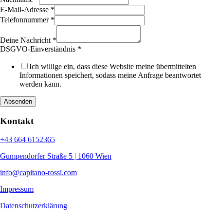
E-Mail-Adresse
*
Telefonnummer
*
DSGVO-
Einverständnis
Deine Nachricht
*
E-
DSGVO-Einverständnis
*
Mail-
Adresse
Ich willige ein, dass diese Website meine übermittelten
Layout
Informationen speichert, sodass meine Anfrage beantwortet
werden kann.
Absenden
Kontakt
+43 664 6152365
Gumpendorfer Straße 5 | 1060 Wien
info@capitano-rossi.com
Impressum
Datenschutzerklärung