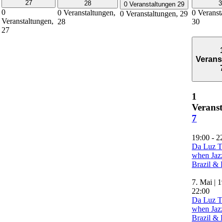
27
28
3
0 Veranstaltungen
29
0
0 Veranstaltungen,
0 Veranst
0 Veranstaltungen,
29
Veranstaltungen,
28
30
27
Verans
1
Veranst
7
19:00
-
2
Da Luz T
when Jaz
Brazil &
7. Mai | 
22:00
Da Luz T
when Jaz
Brazil &