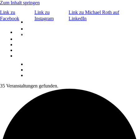
Zum Inhalt springen
Link zu
Link zu
Link zu Michael Roth auf
Facebook
Instagram
LinkedIn
×
Bar & Caffè
©
Signature Drinks
Bar & Caffè
Menu
Events
©
Signature Drinks
Menu
ABOUT
Kontakt
Aktuelles
ABOUT
KONTAKT
Reservierung
35 Veranstaltungen gefunden.