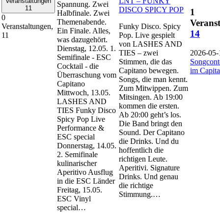
LNT – FUNKY
Veranstaltungen
Spannung. Zwei
11
DISCO SPICY POP
1
Halbfinale. Zwei
0
Themenabende.
Veranst
Funky Disco. Spicy
Veranstaltungen,
Ein Finale. Alles,
14
Pop. Live gespielt
11
was dazugehört.
von LASHES AND
Dienstag, 12.05. 1.
TIES – zwei
2026-05-
Semifinale - ESC
Stimmen, die das
Songcont
Cocktail - die
Capitano bewegen.
im Capit
Überraschung vom
Songs, die man kennt.
Capitano
Zum Mitwippen. Zum
Mittwoch, 13.05.
Mitsingen. Ab 19:00
LASHES AND
kommen die ersten.
TIES Funky Disco
Ab 20:00 geht’s los.
Spicy Pop Live
Die Band bringt den
Performance &
Sound. Der Capitano
ESC special
die Drinks. Und du
Donnerstag, 14.05.
hoffentlich die
2. Semifinale
richtigen Leute.
kulinarischer
Aperitivi. Signature
Aperitivo Ausflug
Drinks. Und genau
in die ESC Länder
die richtige
Freitag, 15.05.
Stimmung.…
ESC Vinyl
special…