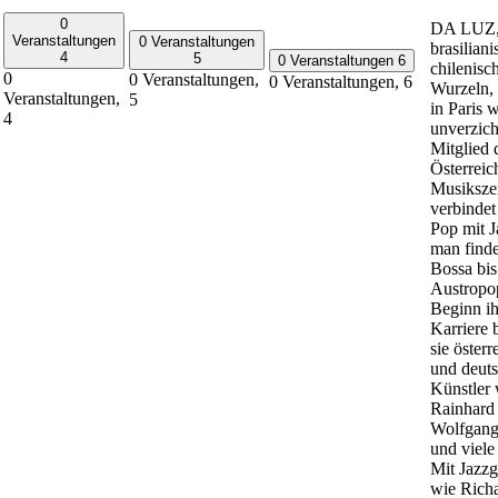
0
DA LUZ,
Veranstaltungen
0 Veranstaltungen
brasiliani
4
5
0 Veranstaltungen
6
chilenisc
0
0 Veranstaltungen,
0 Veranstaltungen,
6
Wurzeln,
Veranstaltungen,
5
in Paris 
4
unverzich
Mitglied 
Österreic
Musiksze
verbindet
Pop mit J
man finde
Bossa bi
Austropo
Beginn ih
Karriere 
sie österr
und deut
Künstler 
Rainhard 
Wolfgan
und viele
Mit Jazz
wie Rich