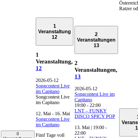
Österreic
Ratzer o
1
Veranstaltung
2
12
Veranstaltungen
13
1
Veranstaltung,
2
12
Veranstaltungen,
13
2026-05-12
Songcontest Live
2026-05-12
im Capitano
Songcontest Live im
Songcontest Live
Capitano
im Capitano
19:00
-
22:00
LNT – FUNKY
12. Mai
-
16. Mai
DISCO SPICY POP
Songcontest Live
Verans
im Capitano
13. Mai | 19:00
-
1
22:00
0
Fünf Tage voll