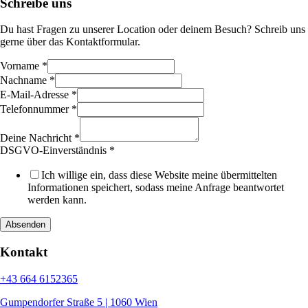
Schreibe uns
Du hast Fragen zu unserer Location oder deinem Besuch? Schreib uns
gerne über das Kontaktformular.
Vorname
*
Nachname
*
E-Mail-Adresse
*
Telefonnummer
*
Deine Nachricht
*
Telefonnummer
DSGVO-Einverständnis
*
Vorname
Layout
Ich willige ein, dass diese Website meine übermittelten
Informationen speichert, sodass meine Anfrage beantwortet
werden kann.
Absenden
Kontakt
+43 664 6152365
Gumpendorfer Straße 5 | 1060 Wien