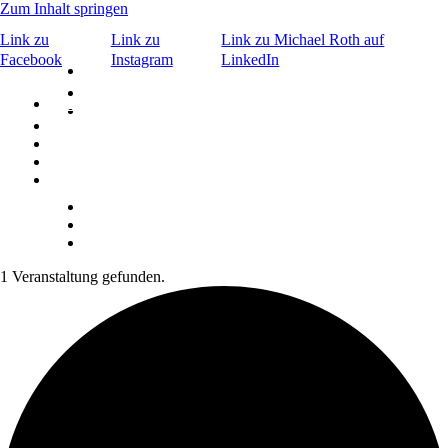
Zum Inhalt springen
Link zu
Link zu
Link zu Michael Roth auf
Facebook
Instagram
LinkedIn
×
Bar & Caffè
©
Signature Drinks
Bar & Caffè
Menu
Events
©
Signature Drinks
Menu
ABOUT
Kontakt
Aktuelles
ABOUT
KONTAKT
Reservierung
1 Veranstaltung gefunden.