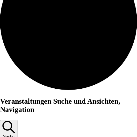
Veranstaltungen
Veranstaltungen Suche und Ansichten,
für
Navigation
4.
Juli,
2026
Suche