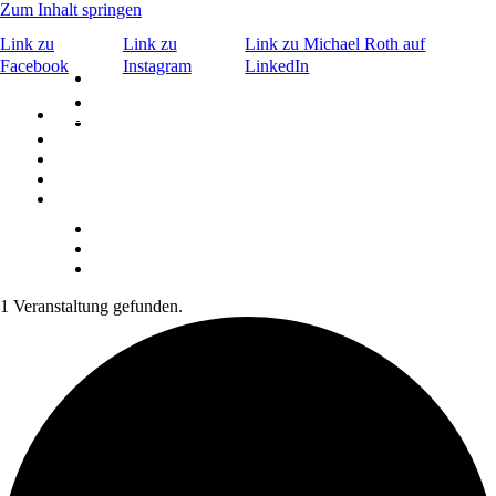
Zum Inhalt springen
Link zu
Link zu
Link zu Michael Roth auf
Facebook
Instagram
LinkedIn
×
Bar & Caffè
©
Signature Drinks
Bar & Caffè
Menu
Events
©
Signature Drinks
Menu
ABOUT
Kontakt
Aktuelles
ABOUT
KONTAKT
Reservierung
1 Veranstaltung gefunden.