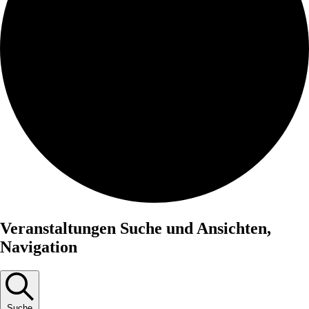
Veranstaltungen
Veranstaltungen Suche und Ansichten,
für
Navigation
29.
Juni,
2026
Suche