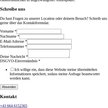
Schreibe uns
Du hast Fragen zu unserer Location oder deinem Besuch? Schreib uns
gerne über das Kontaktformular.
Vorname
Vorname
*
Layout
Nachname
*
Telefonnummer
E-Mail-Adresse
*
Telefonnummer
*
Deine Nachricht
*
DSGVO-Einverständnis
*
Ich willige ein, dass diese Website meine übermittelten
Informationen speichert, sodass meine Anfrage beantwortet
werden kann.
Absenden
Kontakt
+43 664 6152365