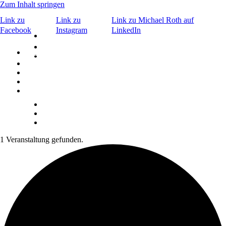
Zum Inhalt springen
Link zu
Link zu
Link zu Michael Roth auf
Facebook
Instagram
LinkedIn
×
Bar & Caffè
©
Signature Drinks
Bar & Caffè
Menu
Events
©
Signature Drinks
Menu
ABOUT
Kontakt
Aktuelles
ABOUT
KONTAKT
Reservierung
1 Veranstaltung gefunden.