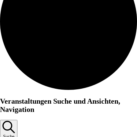
Veranstaltungen
Veranstaltungen Suche und Ansichten,
für
Navigation
24.
Juni,
2026
Suche