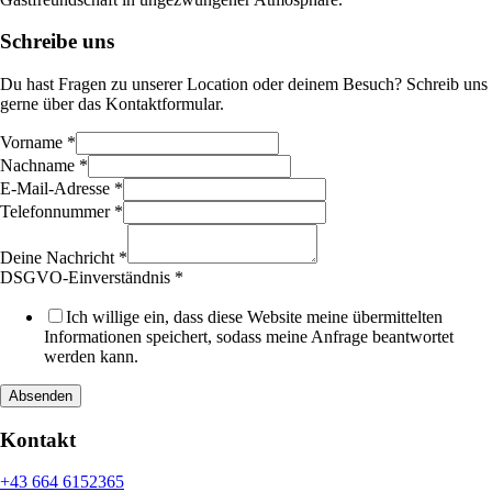
Schreibe uns
Du hast Fragen zu unserer Location oder deinem Besuch? Schreib uns
gerne über das Kontaktformular.
Vorname
*
Nachname
*
E-
E-Mail-Adresse
*
Mail-
Telefonnummer
*
Adresse
Layout
Deine Nachricht
*
Deine
DSGVO-Einverständnis
*
Ich willige ein, dass diese Website meine übermittelten
Informationen speichert, sodass meine Anfrage beantwortet
werden kann.
Absenden
Kontakt
+43 664 6152365